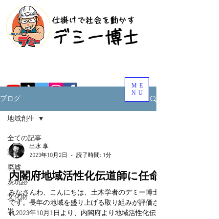
​仕掛けで社会を動かす
​デミー博士
ME
NU
ブログ
地域創生
全ての記事
出水 享
戦跡
2023年10月2日
読了時間: 1分
廃墟
内閣府地域活性化伝道師に任命
炭坑跡
みなさんわ、こんにちは、土木学者のデミー博士
文化財
です。長年の地域を盛り上げる取り組みが評価さ
岩
れ2023年10月1日より、内閣府より地域活性化伝道