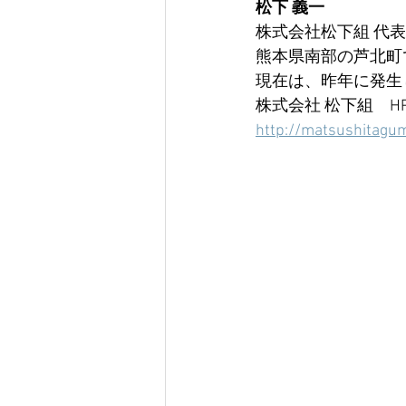
松下 義一
株式会社松下組 代
熊本県南部の芦北町
現在は、昨年に発生
株式会社 松下組　H
http://matsushitagu