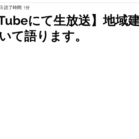
1日
読了時間: 1分
研究
土木
軍艦島
無題のカテゴリー
無題の
ouTubeにて生放送】地域
いて語ります。
教育
SDGs
無題のカテゴリー
教育
無題YouTube