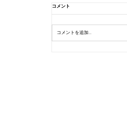
コメント
コメントを追加…
第４回九州高校生SDGsサミ
ットin佐賀を実施しました。
HOME
S
プロフィール