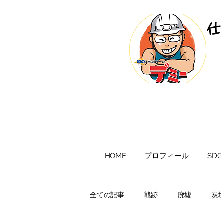
​
HOME
プロフィール
SDG
全ての記事
戦跡
廃墟
炭