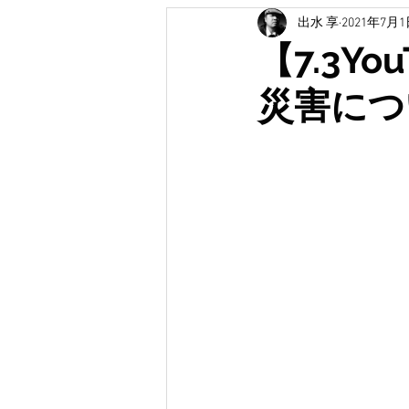
出水 享
2021年7月
土木広報
イベント
受賞
【7.3Y
災害につ
無題のカテゴリー
防災・防災
無題のカテゴリー
地域創生