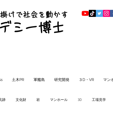
仕掛けで社会を動かす
​デミー博士
s
土木PR
軍艦島
研究開発
３D・VR
マン
坑跡
文化財
岩
マンホール
3D
工場見学