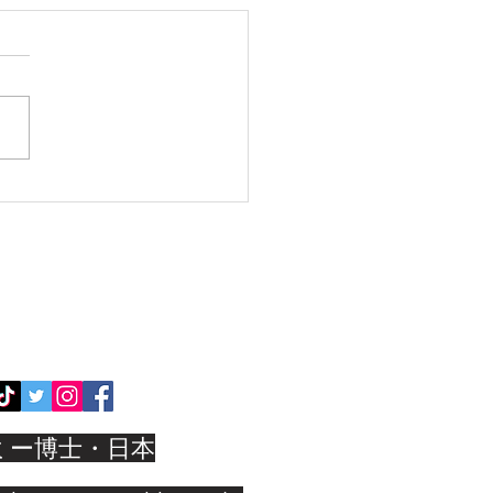
動報告】エルメス財団 ス
 アカデミーの企画 講師
めました
にちは デミー博士です この
世界的に有名なエルメス財団
tion d’entreprise Hermès が
する次世代育成プロジェクト
ル アカデミー において ワー
ョップの企画から当日の講師
を担当させていただきました
YOUTUBE
マンホール
ル アカデミーとは エルメス
ってきたクラフツマンシップ
世代に伝えるための国際的な
グラムです 2024年度のテー
金属 中高生たち
デミー博士・日本