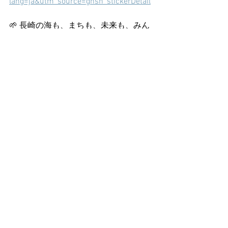
lang=ja&utm_source=gnsh_stickerDetail
🌱 長崎の海も、まちも、未来も、みん
なで守ろう！
SDGs
すべて表示
最新記事