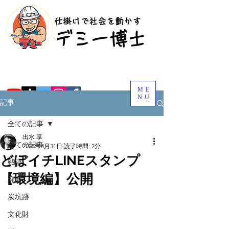
​仕掛けで社会を動かす
​デミー博士
ME
NU
記事
全ての記事
出水 享
全ての記事
2025年8月31日
読了時間: 2分
どぼイチLINEスタンプ
戦跡
【環境編】公開
廃墟
炭坑跡
文化財