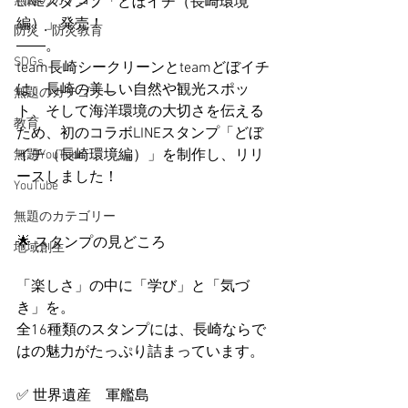
無題のカテゴリー
LINEスタンプ「どぼイチ（長崎環境
編）」発売！
防災・防災教育
――。
SDGs
team長崎シークリーンとteamどぼイチ
は、長崎の美しい自然や観光スポッ
無題のカテゴリー
ト、そして海洋環境の大切さを伝える
教育
ため、初のコラボLINEスタンプ「どぼ
イチ（長崎環境編）」を制作し、リリ
無題YouTube
ースしました！
YouTube
無題のカテゴリー
🌟 スタンプの見どころ
地域創生
「楽しさ」の中に「学び」と「気づ
き」を。
全16種類のスタンプには、長崎ならで
はの魅力がたっぷり詰まっています。
✅ 世界遺産　軍艦島