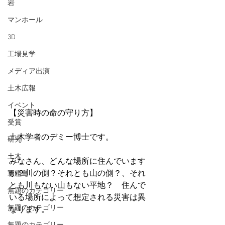
岩
マンホール
3D
工場見学
メディア出演
土木広報
イベント
【災害時の命の守り方】
受賞
土木学者のデミー博士です。
研究
土木
みなさん、どんな場所に住んでいます
か？川の側？それとも山の側？、それ
軍艦島
とも川もない山もない平地？　住んで
無題のカテゴリー
いる場所によって想定される災害は異
無題のカテゴリー
なります。