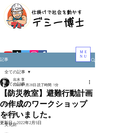
​仕掛けで社会を動かす
​デミー博士
ME
NU
記事
全ての記事
出水 享
全ての記事
2022年1月28日
読了時間: 1分
【防災教室】避難行動計画
戦跡
の作成のワークショップ
廃墟
を行いました。
炭坑跡
更新日：
2022年2月5日
文化財