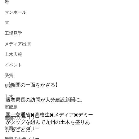
岩
マンホール
3D
工場見学
メディア出演
土木広報
イベント
受賞
【新聞の一面をかざる】
研究
土木
藤巻局長の訪問が大分建設新聞に。
軍艦島
国土交通省✖️高校生✖️メディア✖️デミー
無題のカテゴリー
がタッグを組んで九州の土木を盛りあ
無題のカテゴリー
げることに。