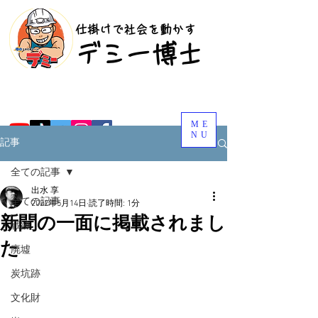
​仕掛けで社会を動かす
​デミー博士
ME
NU
記事
全ての記事
出水 享
全ての記事
2022年5月14日
読了時間: 1分
新聞の一面に掲載されまし
戦跡
た
廃墟
炭坑跡
文化財