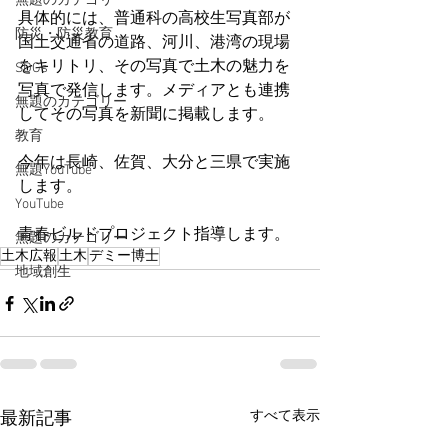
無題のカテゴリー
具体的には、普通科の高校生写真部が
防災・防災教育
国土交通省の道路、河川、港湾の現場
をキリトリ、その写真で土木の魅力を
SDGs
写真で発信します。メディアとも連携
無題のカテゴリー
してその写真を新聞に掲載します。
教育
今年は長崎、佐賀、大分と三県で実施
無題YouTube
します。
YouTube
青春ビルドプロジェクト指導します。
無題のカテゴリー
土木広報
土木
デミー博士
地域創生
すべて表示
最新記事