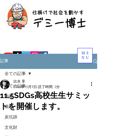
​仕掛けで社会を動かす
​デミー博士
ME
NU
記事
全ての記事
出水 享
全ての記事
2023年10月9日
読了時間: 2分
11.5SDGs高校生生サミッ
戦跡
トを開催します。
廃墟
炭坑跡
文化財