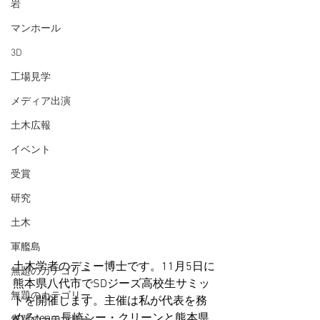
岩
マンホール
3D
工場見学
メディア出演
土木広報
イベント
受賞
研究
土木
軍艦島
土木学者のデミー博士です。11月5日に
無題のカテゴリー
熊本県八代市でSDジーズ高校生サミッ
無題のカテゴリー
トを開催します。主催は私が代表を務
めるteam長崎シー・クリーンと熊本県