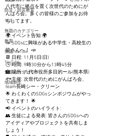
無題のカテゴリー
八代市に拠点を置く次世代のためにが
防災・防災教育
んばろ会。多くの皆様のご参加をお待
SDGs
ちしてます。
無題のカテゴリー
🌍 イベント告知 🌍
教育
📣 SDGsに興味がある中学生・高校生の
皆さんへ！ 📣
無題YouTube
📆 日程: 11月5日(日)
YouTube
🕒 時間: 9時30分から13時45分
🏫 場所: 八代市役所多目的ール(熊本県)
無題のカテゴリー
🐟主催: 次世代のためにがんばろ会、
地域創生
team長崎シー・クリーン
🌟 わくわくのSDGsシンポジウムがやっ
てきます！ 🌟
📢 イベントのハイライト:
👥 生徒による発表: 皆さんのSDGsへの
アイディアやプロジェクトを共有しま
しょう！