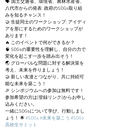
🗣️ 国土交通省、環境省、農林水産省、
八代市からの発表: 政府のSDGs取り組
みを知るチャンス！
🤝 生徒同士のワークショップ: アイディ
アを形にするためのワークショップが
あります！
🔥 このイベントで何ができるか？
🧠 SDGsの重要性を理解し、自分の力で
変化を起こす一歩を踏み出そう！
🌏 グローバルな問題に対する解決策を
考え、未来を作りましょう！
🤝 新しい友達とつながり、共に持続可
能な未来を築こう！
🎉 シンポジウムへの参加は無料です！ 
参加希望の方は[登録リンク]からお申し
込みください。
一緒にSDGsについて学び、行動しまし
ょう！ 🌟 
#SDGs
#未来を築こう
#SDGs
高校生サミット