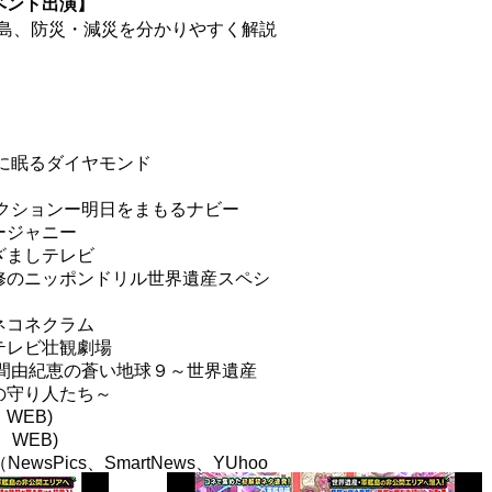
ベント出演】
艦島、防災・減災を分かりやすく解説
海に眠るダイヤモンド
AIアクションー明日をまもるナビー
ージャニー
ざましテレビ
修のニッポンドリル世界遺産スペシ
ネコネクラム
テレビ壮観劇場
仲間由紀恵の蒼い地球９～世界遺産
の守り人たち～
、WEB)
WEB)
wsPics、SmartNews、YUhoo
ニュース)