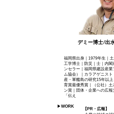
デミー博士/出水
福岡県出身｜1979年生｜土
工学博士｜防災｜士｜内閣
ンセラー｜福岡県建設産業
ム協会）｜カラアゲニスト
産・軍艦島の研究15年以
育賞最優秀賞｜（公社）土
ン賞｜団体・企業への広報支
「伝え
​▶
WORK
【PR・広報】