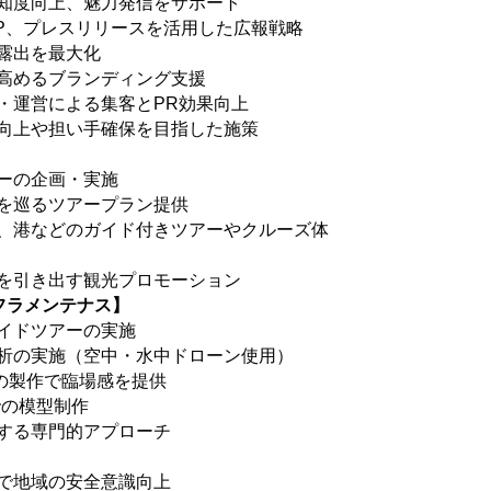
認知度向上、魅力発信をサポート
HP、プレスリリースを活用した広報戦略
で露出を最大化
を高めるブランディング支援
・運営による集客とPR効果向上
ン向上や担い手確保を目指した施策
アーの企画・実施
場を巡るツアープラン提供
港、港などのガイド付きツアーやクルーズ体
力を引き出す観光プロモーション
フラメンテナス】
ガイドツアーの実施
分析の実施（空中・水中ドローン使用）
ルの製作で臨場感を提供
での模型制作
援する専門的アプローチ
話で地域の安全意識向上