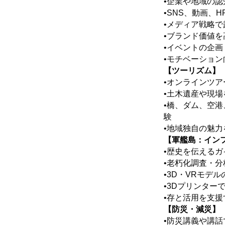
•企業や地域の
•SNS、動画、
•メディア戦略
•ブランド価値
•イベントの企画
•モチベーショ
【ツーリズム】
•オンラインツ
•土木遺産や現
•橋、ダム、空
験
•地域独自の魅
【軍艦島：イン
•歴史を伝える
•老朽化調査・
•3D・VRモデ
•3Dプリンター
•存と活用を支
【防災・減災】
•防災講義や講