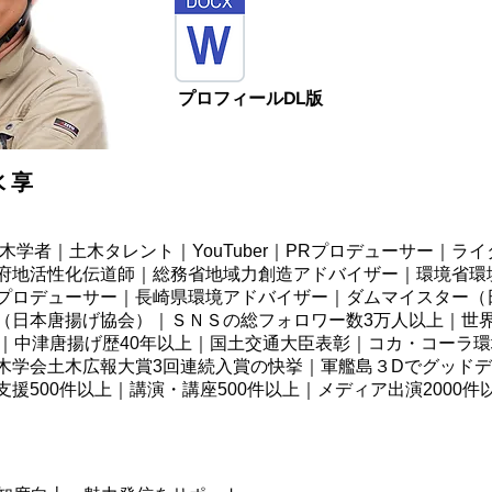
プロフィールDL版
 享
木学者｜土木タレント｜YouTuber｜PRプロデューサー｜ラ
府地活性化伝道師｜総務省地域力創造アドバイザー｜環境省環
プロデューサー
｜長崎県環境アドバイザー｜ダムマイスター（
（日本唐揚げ協会）｜ＳＮＳの総フォロワー数3万人以上｜世
上｜中津唐揚げ歴40年以上｜国土交通大臣表彰｜コカ・コーラ
木学会土木広報大賞3回連続入賞の快挙｜軍艦島３Dでグッド
援500件以上｜講演・講座500件以上｜メディア出演2000件