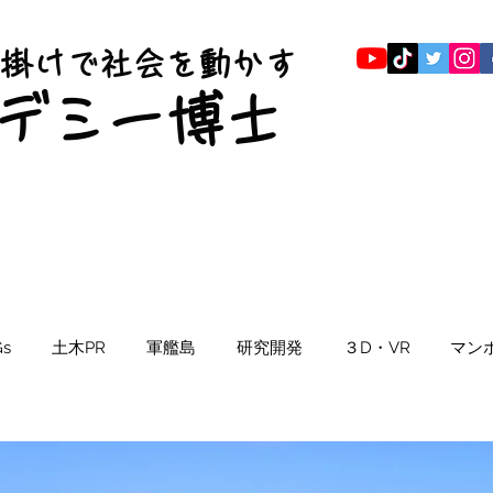
仕掛けで社会を動かす
​デミー博士
s
土木PR
軍艦島
研究開発
３D・VR
マン