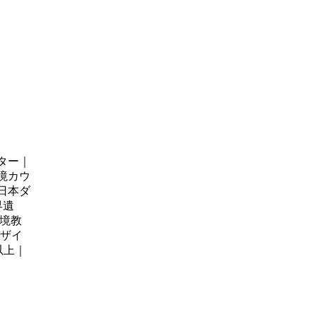
イター｜
境カウ
日本ダ
界遺
環境教
デザイ
以上｜