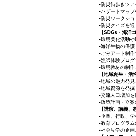
•防災街歩きツ
•ハザードマッ
•防災ワークシ
•防災クイズを
【SDGs・海洋
•環境美化活動
•海洋生物の保護
•ごみアート制
•漁師体験プロ
•環境教材の制作
【地域創生・活
•地域の魅力発見
•地域資源を発
•交流人口増加
•政策計画・立案
【講演、講義、
•企業、行政、
•教育プログラ
•社会見学の企画