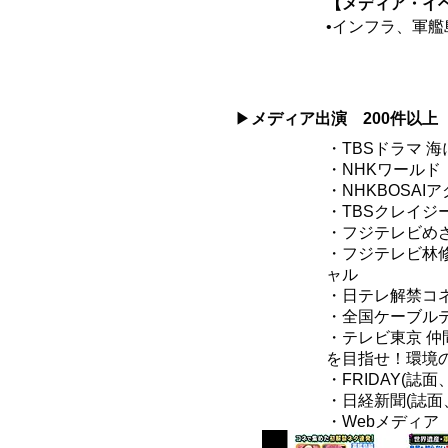
【メディア・イ
•インフラ、軍
​▶
メディア出演 200件以上
・TBSドラマ 
・NHKワールド
​・NHKBOS
・TBSクレイジ
・フジテレビめ
・フジテレビ林
ャル
・日テレ解禁コ
・全国ケーブル
・テレビ東京 
を目指せ！環境
・FRIDAY(誌面
・日経新聞(誌面、
・Webメディア（Ne
ニュース、LINE