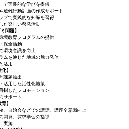
アーで実践的な学びを提供
プや避難行動計画の作成サポート
ョップで実践的な知識を習得
通じた楽しい啓発活動
ゴミ問題】
や環境教育プログラムの提供
・保全活動
作で環境意識を向上
グラムを通じた地域の魅力発信
と活用
性化】
と課題抽出
掘・活用した活性化施策
を目指したプロモーション
のサポート
教育】
学校、自治会などでの講話、講座全意識向上
ムの開発、探求学習の指導
、実施