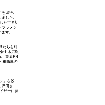
術を習得。
しました。
用した世界初
ンフラメン
います。
供たちを対
学会土木広報
、業界PR
災・軍艦島の
ーン』を設
く評価さ
バイザーに就