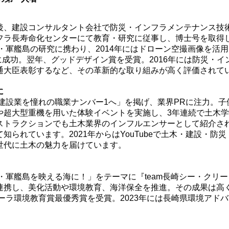
後、建設コンサルタント会社で防災・インフラメンテナンス技
フラ長寿命化センターにて教育・研究に従事し、博士号を取得
産・軍艦島の研究に携わり、2014年にはドローン空撮画像を活
に成功。翌年、グッドデザイン賞を受賞。2016年には防災・イ
通大臣表彰するなど、その革新的な取り組みが高く評価されて
に
・建設業を憧れの職業ナンバー1へ」を掲げ、業界PRに注力。子
や超大型重機を用いた体験イベントを実施し、3年連続で土木
ストラクションでも土木業界のインフルエンサーとして紹介され
知られています。2021年からはYouTubeで土木・建設・防
世代に土木の魅力を届けています。
産・軍艦島を映える海に！」をテーマに『team長崎シー・クリ
連携し、美化活動や環境教育、海洋保全を推進。その成果は高
コーラ環境教育賞最優秀賞を受賞。2023年には長崎県環境アド