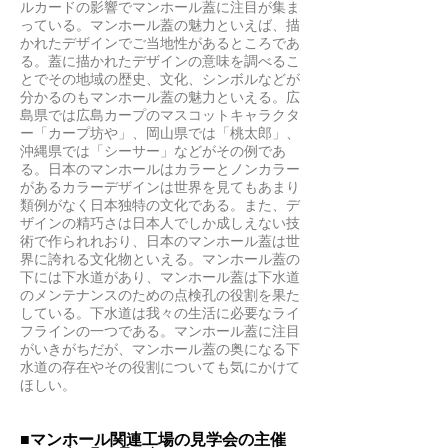
ルカードの影響でマンホール蓋に注目が集ま
っている。マンホール蓋の魅力といえば、描
かれたデザインでご当地性があるところであ
る。蓋に描かれたデザインの意味を調べるこ
とでその地域の歴史、文化、シンボルなどが
分かるのもマンホール蓋の魅力といえる。広
島県では広島カープのマスコットキャラクタ
ー「カープ坊や」、岡山県では「桃太郎」、
沖縄県では「シーサー」などがその例であ
る。日本のマンホールはカラーとノンカラー
があるカラーデザインは世界を見てもあまり
類例がなく日本独特の文化である。また、デ
ザインの精巧さは日本人でしか成しえない技
術で作られれおり、日本のマンホール蓋は世
界に誇れる文化物といえる。
マンホール蓋の
下には下水道があり、マンホール蓋は下水道
のメンテナンスのための点検孔の役割を果た
している。下水道は
我々の生活に必要なライ
フラインの一つ
である。マンホール蓋に注目
がいきがちだが、マンホール蓋の奥になる下
水道の存在やその役割についても気にかけて
ほしい。
■マンホール関連工場の見学会の主催