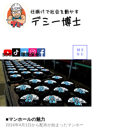
​仕掛けで社会を動かす
​デミー博士
ME
SDGｓ・環境保全
NU
■マンホールの魅力
2016年4月1日から配布が始まったマンホー