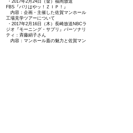
・2017年2月24日（金）福岡放送
FBS『バリはやッ！ＺＩＰ！』
内容：企画・主催した佐賀マンホール
工場見学ツアーについて
・2017年2月16日（木）長崎放送NBCラ
ジオ『モーニング・サプリ』パーソナリ
ティ：斉藤絹子さん
内容：マンホール蓋の魅力と佐賀マン
ホール工場見学ツアーの告知
・2017年1月14日（土） 毎日新聞デジ
タル版）（記事は
コチラ
）
内容：マンホールの魅力について
・2017年2月号 (2017年01月15日発売)環
境新聞社『月間下水道』
内容：ときめきマンホール蓋に寄稿。
・2016年12月12日（月）長崎放送ＮＢ
Ｃ Ｎスタ長崎
内容：長崎の町を歩きながらマンホー
ル探し
・2016年12月5日（月） ＮＨＫイブニ
ング長崎『そこが気になる』
内容：マンホールカードとは？マンホ
ール魅力について
詳細はコチラ