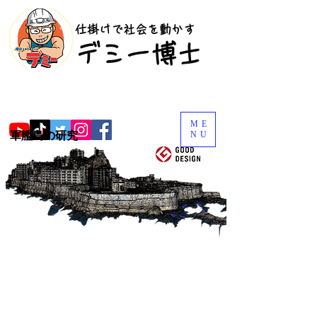
​仕掛けで社会を動かす
​デミー博士
ME
軍艦島の研究
NU