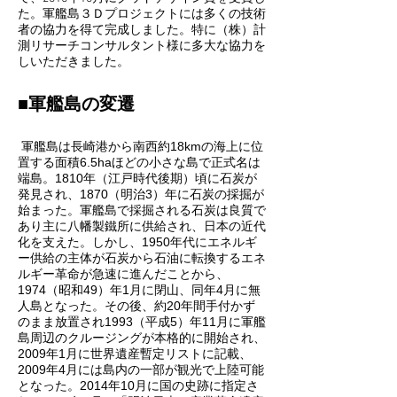
た。軍艦島３Ｄプロジェクトには多くの技術
者の協力を得て完成しました。特に（株）計
測リサーチコンサルタント様に多大な協力を
しいただきました。
■軍艦島の変遷
軍艦島は長崎港から南西約18kmの海上に位
置する面積6.5haほどの小さな島で正式名は
端島。1810年（江戸時代後期）頃に石炭が
発見され、1870（明治3）年に石炭の採掘が
始まった。軍艦島で採掘される石炭は良質で
あり主に八幡製鐵所に供給され、日本の近代
化を支えた。しかし、1950年代にエネルギ
ー供給の主体が石炭から石油に転換するエネ
ルギー革命が急速に進んだことから、
1974（昭和49）年1月に閉山、同年4月に無
人島となった。その後、約20年間手付かず
のまま放置され1993（平成5）年11月に軍艦
島周辺のクルージングが本格的に開始され、
2009年1月に世界遺産暫定リストに記載、
2009年4月には島内の一部が観光で上陸可能
となった。2014年10月に国の史跡に指定さ