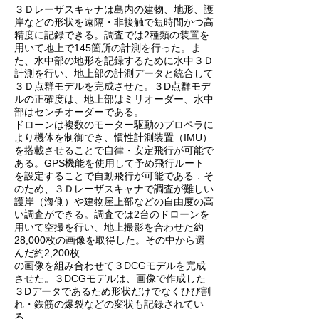
３Ｄレーザスキャナは島内の建物、地形、護
岸などの形状を遠隔・非接触で短時間かつ高
精度に記録できる。調査では2種類の装置を
用いて地上で145箇所の計測を行った。ま
た、水中部の地形を記録するために水中３Ｄ
計測を行い、地上部の計測データと統合して
３Ｄ点群モデルを完成させた。３D点群モデ
ルの正確度は、地上部はミリオーダー、水中
部はセンチオーダーである。
ドローンは複数のモーター駆動のプロペラに
より機体を制御でき、慣性計測装置（IMU）
を搭載させることで自律・安定飛行が可能で
ある。GPS機能を使用して予め飛行ルート
を設定することで自動飛行が可能である．そ
のため、３Ｄレーザスキャナで調査が難しい
護岸（海側）や建物屋上部などの自由度の高
い調査ができる。調査では2台のドローンを
用いて空撮を行い、地上撮影を合わせた約
28,000枚の画像を取得した。その中から選
んだ約2,200枚
の画像を組み合わせて３DCGモデルを完成
させた。３DCGモデルは、画像で作成した
３Dデータであるため形状だけでなくひび割
れ・鉄筋の爆裂などの変状も記録されてい
る。