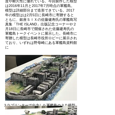
度や耐久性に優れている。今回製作した模型
は2016年11月と2017年7月時点の軍艦島。
模型は詳細部分まで造形できている。2017
年の模型はは2月5日に長崎市に寄贈すると
ともに、銀座ＳＩＸの佐藤健寿氏の軍艦島写
真集「THE ISLAND」出版記念コーナーや２
月18日に長崎市で開催された佐藤建寿氏の
軍艦島トークイベントに展示した。長崎市に
寄贈した模型は長崎市役所ロビーに展示され
ており、いずれは野母崎にある軍艦島資料館
に
​３Ｄプリンターで出力した軍艦島の３Ｄ模型