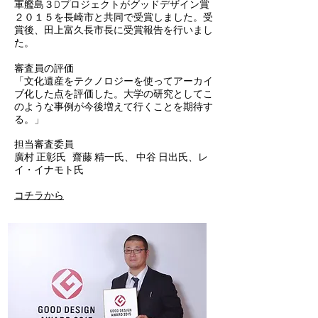
軍艦島３Dプロジェクトがグッドデザイン賞
２０１５を長崎市と共同で受賞しました。受
賞後、田上富久長市長に受賞報告を行いまし
た。
審査員の評価
「文化遺産をテクノロジーを使ってアーカイ
ブ化した点を評価した。大学の研究としてこ
のような事例が今後増えて行くことを期待す
る。」
担当審査委員
廣村 正彰氏
齋藤 精一氏、
中谷 日出氏、
レ
イ・イナモト氏
コチラから