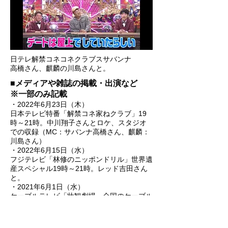
​日テレ解禁コネコネクラブスサバンナ
高橋さん、麒麟の川島さんと。
■メディアや雑誌の掲載・出演など
※一部のみ記載
・2022年6月23日（木）
日本テレビ特番「解禁コネ家ねクラブ」19
時～21時。中川翔子さんとロケ、スタジオ
での収録（MC：サバンナ高橋さん、麒麟：
川島さん）
・2022年6月15日（水）
フジテレビ「林修のニッポンドリル」世界遺
産スペシャル19時～21時。レッド吉田さん
と。
・2021年6月1日（水）
ケーブルテレビ「壮観劇場」全国のケーブル
テレビで放送。
・2021年11月22日（月）
開港５都市長崎開港４５０年イベント「デミ