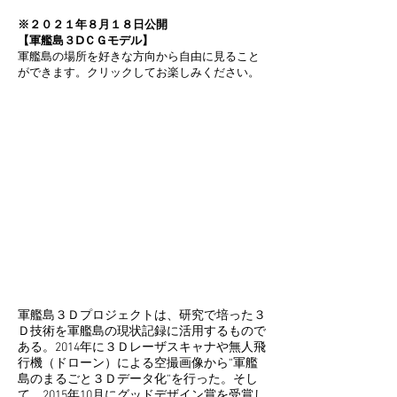
※２０２１年８月１８日公開
【軍艦島３ⅮＣＧモデル】
軍艦島の場所を好きな方向から自由に見ること
ができます。​クリックしてお楽しみください。
軍艦島３Ｄプロジェクトは、研究で培った３
Ｄ技術を軍艦島の現状記録に活用するもので
ある。2014年に３Ｄレーザスキャナや無人飛
行機（ドローン）による空撮画像から“軍艦
島のまるごと３Ｄデータ化“を行った。そし
て、2015年10月にグッドデザイン賞を受賞し