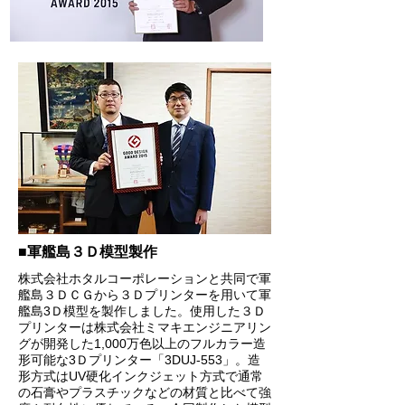
■軍艦島３Ｄ模型製作
株式会社ホタルコーポレーションと共同で軍
艦島３ＤＣＧから３Ｄプリンターを用いて軍
艦島3Ｄ模型を製作しました。使用した３Ｄ
プリンターは株式会社ミマキエンジニアリン
グが開発した1,000万色以上のフルカラー造
形可能な3Ｄプリンター「3DUJ-553」。造
形方式はUV硬化インクジェット方式で通常
の石膏やプラスチックなどの材質と比べて強