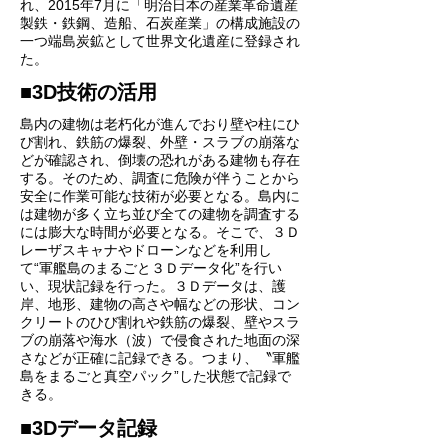
れ、2015年7月に「明治日本の産業革命遺産
製鉄・鉄鋼、造船、石炭産業」の構成施設の
一つ端島炭鉱として世界文化遺産に登録され
た。
■3D技術の活用
島内の建物は老朽化が進んでおり壁や柱にひ
び割れ、鉄筋の爆裂、外壁・スラブの崩落な
どが確認され、倒壊の恐れがある建物も存在
する。そのため、調査に危険が伴うことから
安全に作業可能な技術が必要となる。島内に
は建物が多く立ち並び全ての建物を調査する
には膨大な時間が必要となる。そこで、３Ｄ
レーザスキャナやドローンなどを利用し
て“軍艦島のまるごと３Ｄデータ化”を行い
い、現状記録を行った。３Ｄデータは、護
岸、地形、建物の高さや幅などの形状、コン
クリートのひび割れや鉄筋の爆裂、壁やスラ
ブの崩落や海水（波）で侵食された地面の深
さなどが正確に記録できる。つまり、〝軍艦
島をまるごと真空パック”した状態で記録で
きる。
■3
Dデータ記録