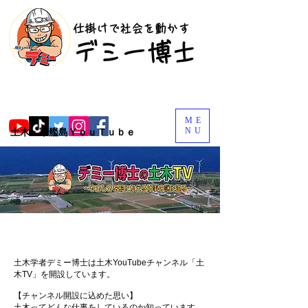
​仕掛けで社会を動かす
​デミー博士
ME
NU
土木・軍艦島ＹｏｕＴｕｂｅ
土木学者デミー博士は土木YouTubeチャンネル「土
木TV」を開設しています。
【チャンネル開設に込めた思い】
土木ってどんな仕事をしているのか知っています