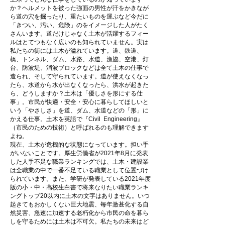
か？ヘルメットを被った強面の男性が汗をかきなが
ら道の穴を掘ったり、重たいものを運ぶなど今だに
「きつい、汚い、危険」のをイメージした人がたく
さんいます。道だけじゃなく土木が活躍するフィー
ルはとてつもなく広いのも知られていません。実は
私たちの街には土木が溢れています。道、鉄道、
橋、トンネル、ダム、水路、水道、漁協、空港、灯
台、防波堤、消波ブロックなどは全て土木の仕事で
造られ、そして守られています。道が使えなくなっ
たら、水道から水が出なくなったら、洪水が起きた
ら、どうしますか？土木は「優しさを形にする仕
事」。市民が快適・安全・安心に暮らしてほしいと
いう「やさしさ」を道、ダム、水道などの「形」に
かえる仕事。土木を英語で『Civil Engineering』
（市民のための技術）と呼ばれるのも理解できます
よね。
現在、土木が危機的な状態になっています。担い手
がいないことです。厚生労働省が2021年8月に発表
した人手不足な職業ランキングでは、土木・建設業
は全職業の中で一番不足ている職業として位置づけ
られています。また、学研が発表している2021年度
版の小・中・高校生白書で将来なりたい職業ランキ
ングトップ20以内に土木の文字はありません。いつ
起きてもおかしくない巨大地震、毎年激甚化する自
然災害、急速に加速する老朽化から市民の命を暮ら
しを守るためには土木は不可欠。私たちの未来はど