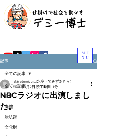
​仕掛けで社会を動かす
​デミー博士
ME
NU
記事
全ての記事
akirademizu 出水享（でみずあきら）
全ての記事
2017年4月2日
読了時間: 1分
NBCラジオに出演しまし
戦跡
た。
廃墟
炭坑跡
文化財