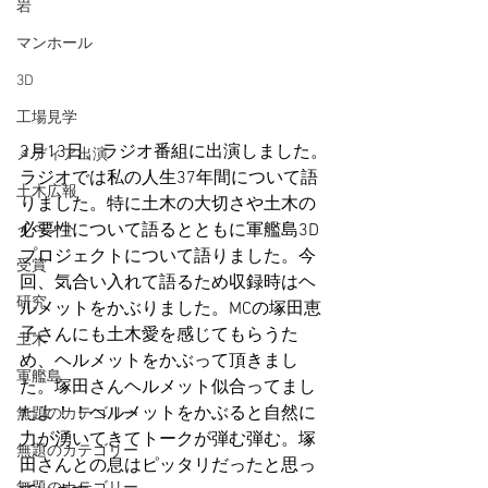
岩
マンホール
3D
工場見学
3月13日、ラジオ番組に出演しました。
メディア出演
ラジオでは私の人生37年間について語
土木広報
りました。特に土木の大切さや土木の
必要性について語るとともに軍艦島3D
イベント
プロジェクトについて語りました。今
受賞
回、気合い入れて語るため収録時はヘ
研究
ルメットをかぶりました。MCの塚田恵
子さんにも土木愛を感じてもらうた
土木
め、ヘルメットをかぶって頂きまし
軍艦島
た。塚田さんヘルメット似合ってまし
たよ！！ヘルメットをかぶると自然に
無題のカテゴリー
力が湧いてきてトークが弾む弾む。塚
無題のカテゴリー
田さんとの息はピッタリだったと思っ