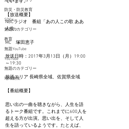
無題のカテゴリー
ています。
防災・防災教育
【放送概要】
SDGs
NBCラジオ　番組「あの人この歌 ああ
人生」
無題のカテゴリー
教育
MC　塚田恵子
無題YouTube
放送日時：2017年3月13日（月）19:00
YouTube
～19:30
無題のカテゴリー
放送エリア 長崎県全域、佐賀県全域
地域創生
【番組概要】
思い出の一曲を聴きながら、人生を語
るトーク番組です。これまでに600人を
超える方が出演。思い出を、そして人
生を語っているようです。たとえば、