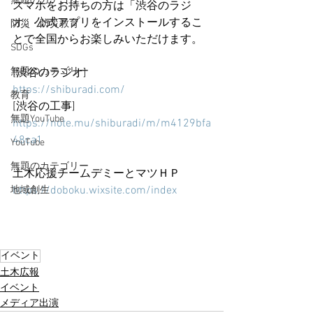
無題のカテゴリー
スマホをお持ちの方は「渋谷のラジ
オ」公式アプリをインストールするこ
防災・防災教育
とで全国からお楽しみいただけます。
SDGs
無題のカテゴリー
[渋谷のラジオ]
https://shiburadi.com/
教育
[渋谷の工事]
無題YouTube
https://note.mu/shiburadi/m/m4129bfa
48ca1
YouTube
無題のカテゴリー
土木応援チームデミーとマツＨＰ
https://doboku.wixsite.com/index
地域創生
イベント
土木広報
イベント
メディア出演