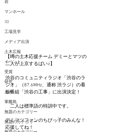
岩
マンホール
3D
工場見学
メディア出演
土木広報
【噂の土木応援チーム デミーとマツの
イベント
二人が上京するばい♪】
受賞
渋谷のコミュニティラジオ「渋谷のラ
研究
ジオ」（87.6MHz、通称 渋ラジ）の看
板番組「渋谷の工事」に出演決定！
土木
軍艦島
　二人は標準語の特訓中です。
無題のカテゴリー
デミマツファンのちびっ子のみんな！
無題のカテゴリー
応援してね！