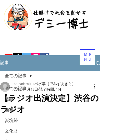
​仕掛けで社会を動かす
​デミー博士
ME
NU
記事
全ての記事
akirademizu 出水享（でみずあきら）
全ての記事
2018年1月18日
読了時間: 1分
【ラジオ出演決定】渋谷の
戦跡
ラジオ
廃墟
炭坑跡
文化財