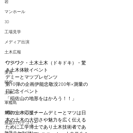
岩
マンホール
3D
工場見学
メディア出演
土木広報
イベント
ワクワク・土木土木（ドキドキ）・驚
き土木体験イベント
受賞
デミーとマツプレゼンツ
研究
第10弾の企画伊能忠敬没200年×測量の
日記念イベント
土木
「稲佐山の地形をはかろう！！」
軍艦島
噂の土木応援チームデミーとマツは日
無題のカテゴリー
本の土木の大切さや魅力を広く伝える
無題のカテゴリー
ために工学博士であり土木技術者であ