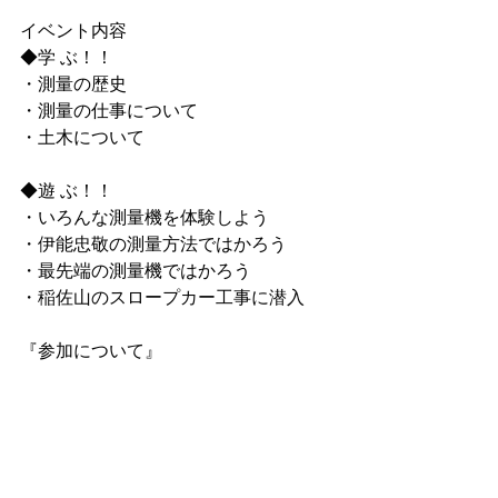
イベント内容
◆学 ぶ！！
・測量の歴史
・測量の仕事について
・土木について
◆遊 ぶ！！
・いろんな測量機を体験しよう
・伊能忠敬の測量方法ではかろう
・最先端の測量機ではかろう
・稲佐山のスロープカー工事に潜入
『参加について』
詳細・申し込みはコチラ
噂の土木応援チーム デミ―とマツＨＰ
https://doboku.wixsite.com/index/single
-post/2018/05/18/events10