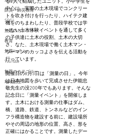
無題のカテゴリー
る2人で結成したユニット。小中学生を
中心に、実際の土木現場でコンクリー
防災・防災教育
トを吹き付けを行ったり、ハイテク建
SDGs
機をのちまわしたり、普段学校では学
べない土木体験イベントを通して多く
無題のカテゴリー
の子供達に土木の役割、土木の大切
教育
さ、なた、土木現場で働く土木マン・
無題YouTube
ウーマンのカッコよさを伝える活動を
行っています。
YouTube
無題のカテゴリー
開催日の6月3日は「測量の日」。今年
は日本地図を歩いて完成させた伊能忠
地域創生
敬先生の没200年でもあります。そんな
記念日に「測量イベント」を開催しま
す。土木における測量の仕事はダム、
橋、道路、鉄道、トンネルなどのイン
フラ構造物を建設する前に、建設場所
やその周辺の地形の位置、高さ、形を
正確にはかることです。測量したデー