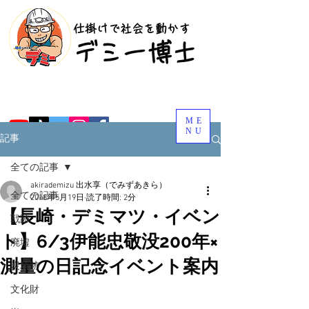
​仕掛けで社会を動かす
​デミー博士
ME
NU
記事
全ての記事
akirademizu 出水享（でみずあきら）
全ての記事
2018年5月19日
読了時間: 2分
【長崎・デミマツ・イベン
戦跡
ト】6/3伊能忠敬没200年×
廃墟
測量の日記念イベント案内
炭坑跡
文化財