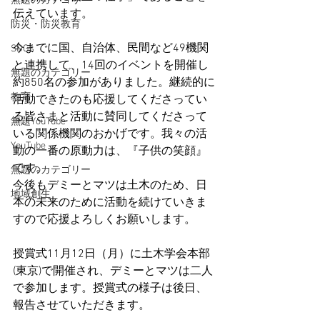
無題のカテゴリー
伝えています。
防災・防災教育
今までに国、自治体、民間など49機関
SDGs
と連携して、14回のイベントを開催し
無題のカテゴリー
約850名の参加がありました。継続的に
教育
活動できたのも応援してくださってい
る皆さまと活動に賛同してくださって
無題YouTube
いる関係機関のおかげです。我々の活
YouTube
動の一番の原動力は、『子供の笑顔』
です。
無題のカテゴリー
今後もデミーとマツは土木のため、日
地域創生
本の未来のために活動を続けていきま
すので応援よろしくお願いします。
授賞式11月12日（月）に土木学会本部
(東京)で開催され、デミーとマツは二人
で参加します。授賞式の様子は後日、
報告させていただきます。