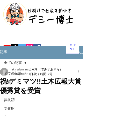
​仕掛けで社会を動かす
​デミー博士
ME
NU
記事
全ての記事
akirademizu 出水享（でみずあきら）
全ての記事
2018年10月11日
読了時間: 2分
祝!デミマツ!!土木広報大賞
戦跡
優秀賞を受賞
廃墟
炭坑跡
文化財