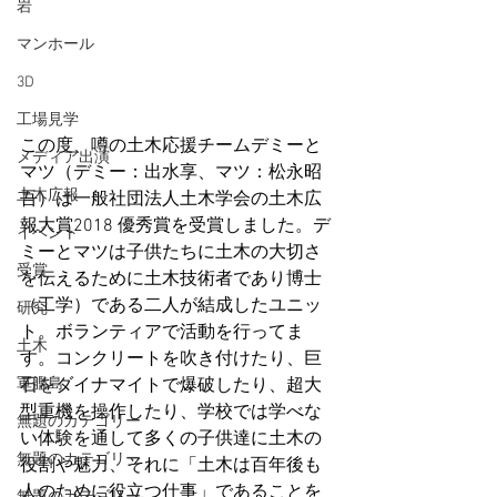
岩
マンホール
3D
工場見学
この度、噂の土木応援チームデミーと
メディア出演
マツ（デミー：出水享、マツ：松永昭
土木広報
吾）は一般社団法人土木学会の土木広
報大賞2018 優秀賞を受賞しました。デ
イベント
ミーとマツは子供たちに土木の大切さ
受賞
を伝えるために土木技術者であり博士
（工学）である二人が結成したユニッ
研究
ト。ボランティアで活動を行ってま
土木
す。コンクリートを吹き付けたり、巨
軍艦島
石をダイナマイトで爆破したり、超大
型重機を操作したり、学校では学べな
無題のカテゴリー
い体験を通して多くの子供達に土木の
無題のカテゴリー
役割や魅力、それに「土木は百年後も
人のために役立つ仕事」であることを