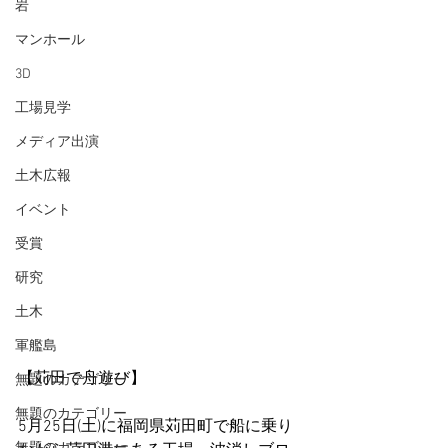
岩
マンホール
3D
工場見学
メディア出演
土木広報
イベント
受賞
研究
土木
軍艦島
【苅田で舟遊び】
無題のカテゴリー
無題のカテゴリー
5月25日(土)に福岡県苅田町で船に乗り