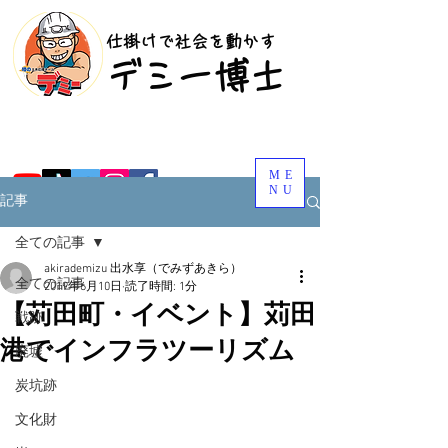
​仕掛けで社会を動かす
​デミー博士
ME
NU
記事
全ての記事
akirademizu 出水享（でみずあきら）
全ての記事
2019年6月10日
読了時間: 1分
【苅田町・イベント】苅田
戦跡
港でインフラツーリズム
廃墟
炭坑跡
文化財