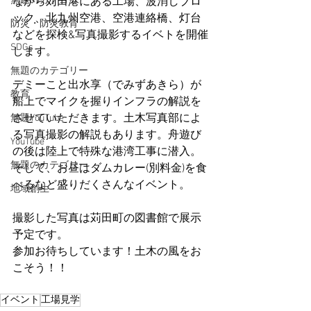
無題のカテゴリー
ながら苅田港にある工場、波消しブロ
ック、北九州空港、空港連絡橋、灯台
防災・防災教育
などを探検&写真撮影するイベトを開催
SDGs
します。
無題のカテゴリー
デミーこと出水享（でみずあきら）が
教育
船上でマイクを握りインフラの解説を
させていただきます。土木写真部によ
無題YouTube
る写真撮影の解説もあります。舟遊び
YouTube
の後は陸上で特殊な港湾工事に潜入。
無題のカテゴリー
そして、お昼はダムカレー(別料金)を食
べるなど盛りだくさんなイベント。
地域創生
撮影した写真は苅田町の図書館で展示
予定です。
参加お待ちしています！土木の風をお
こそう！！
イベント
工場見学