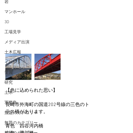
岩
マンホール
3D
工場見学
メディア出演
土木広報
イベント
受賞
研究
【色に込められた思い】
土木
軍艦島
長崎市外海町の国道202号線の三色のト
ラス橋があります。
無題のカテゴリー
無題のカテゴリー
青色　四谷河内橋