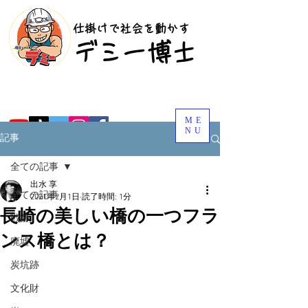
​仕掛けで社会を動かす
​デミー博士
ME
NU
記事
全ての記事
出水 享
全ての記事
2021年2月1日
読了時間: 1分
長崎の美しい橋の一つフラ
戦跡
ンス橋とは？
廃墟
炭坑跡
文化財