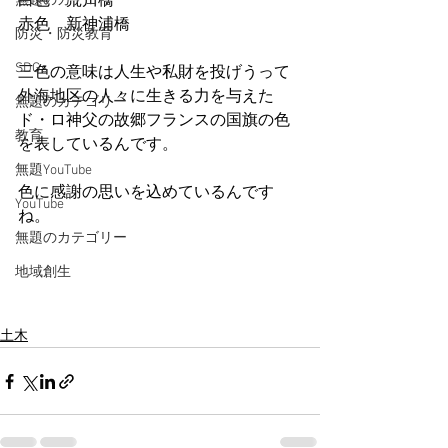
白色　荒川橋
無題のカテゴリー
赤色　新神浦橋
防災・防災教育
SDGs
三色の意味は人生や私財を投げうって
外海地区の人々に生きる力を与えた
無題のカテゴリー
ド・ロ神父の故郷フランスの国旗の色
教育
を表しているんです。
無題YouTube
色に感謝の思いを込めているんです
YouTube
ね。
無題のカテゴリー
地域創生
土木