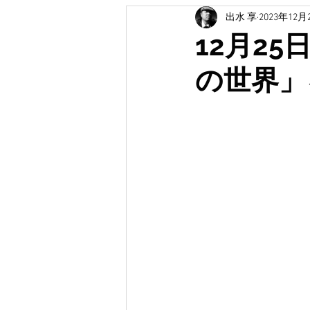
出水 享
2023年12月
土木広報
イベント
受賞
12月2
の世界」
無題のカテゴリー
防災・防災
無題のカテゴリー
地域創生