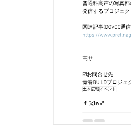
普通科高声の写真部
発信するプロジェク
関連記事(DOVOC通
https://www.pref.na
高サ
☑️お問合せ先
青春BUILDプロジェ
土木広報
イベント