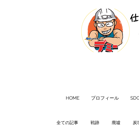
​
HOME
プロフィール
SDG
全ての記事
戦跡
廃墟
炭