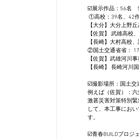
☑️展示作品：56名　
 ①高校：39名、42
【大分】大分上野丘
【佐賀】 武雄高校
【長崎】大村高校、
②国土交通省省： 1
【佐賀】武雄河川事
【長崎】 長崎河川国
☑️撮影場所：国土
例えば（佐賀）：六
激甚災害対策特別緊
して、本工事におい
す。 
☑️青春BUILDプロ