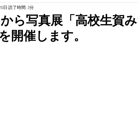
20日
読了時間: 3分
研究
土木
軍艦島
無題のカテゴリー
無題の
5日から写真展「高校生賀
を開催します。
教育
SDGs
無題のカテゴリー
教育
無題YouTube