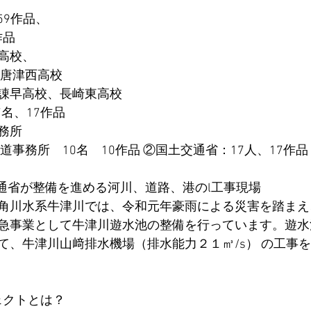
59作品、
作品
高校、
、唐津西高校
諌早高校、長崎東高校
7名、17作品
務所
道事務所　10名　10作品 ②国土交通省：17人、17作品
交通省が整備を進める河川、道路、港のl工事現場
角川水系牛津川では、令和元年豪雨による災害を踏まえ
急事業として牛津川遊水池の整備を行っています。遊水
て、牛津川山﨑排水機場（排水能力２１㎥/s） の工事
ジェクトとは？