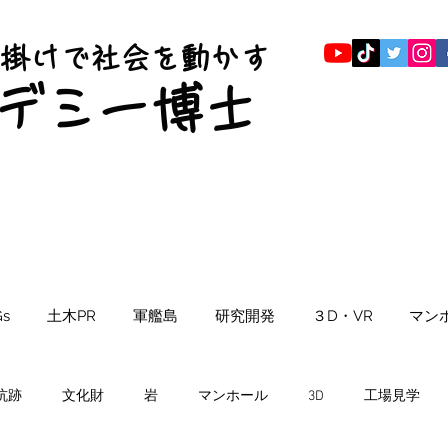
仕掛けで社会を動かす
​デミー博士
s
土木PR
軍艦島
研究開発
３D・VR
マン
坑跡
文化財
岩
マンホール
3D
工場見学