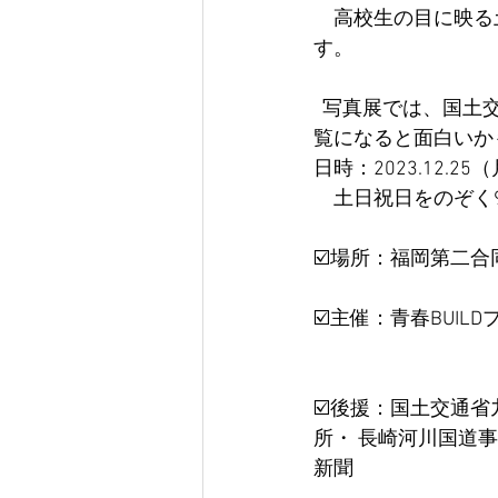
　高校生の目に映る
す。
  写真展では、国土交通省職員の作品も展示していますので高校生の作品と対比しながらご
覧になると面白いか
日時：2023.12.25（
　土日祝日をのぞく9時
☑️場所：福岡第二合
☑️主催：青春BUIL
☑️後援：国土交通
所・ 長崎河川国道
新聞