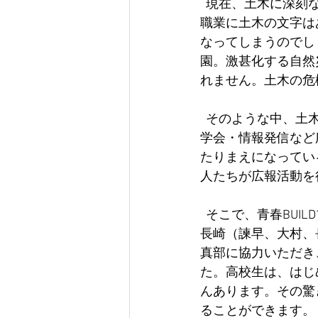
  現在、土木に深刻な問題があります。担い手が大きく不足しています。子供たちが憧れる
職業に土木の文字は
なってしまうのでし
園。激甚化する自然
れません。土木の危
  そのような中、土木関係者は、担い手確保やイメージアップのために働き方改革や現場見
学会・情報発信など
たりまえになってい
人たちが広報活動を
  そこで、青春BUILDプロジェクトでは、高校生に土木を見てもらうことにしました。今回、
長崎（諫早、大村、
真部に協力いただき
た。高校生は、はじ
んあります。その驚
ることができます。