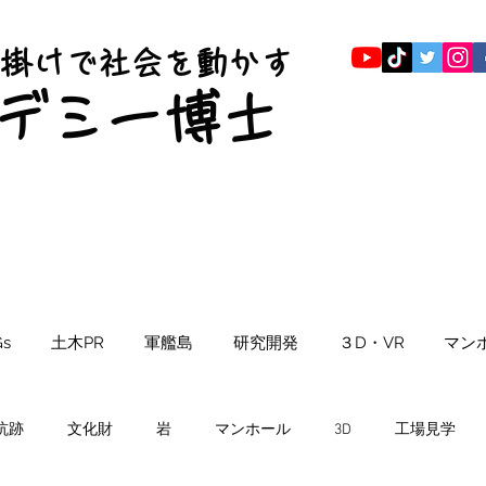
仕掛けで社会を動かす
​デミー博士
s
土木PR
軍艦島
研究開発
３D・VR
マン
坑跡
文化財
岩
マンホール
3D
工場見学