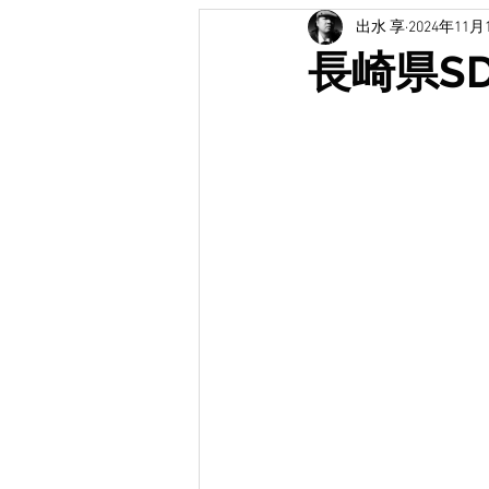
出水 享
2024年11月
土木広報
イベント
受賞
長崎県S
無題のカテゴリー
防災・防災
無題のカテゴリー
地域創生