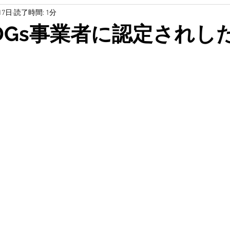
17日
読了時間: 1分
研究
土木
軍艦島
無題のカテゴリー
無題の
DGs事業者に認定されし
教育
SDGs
無題のカテゴリー
教育
無題YouTube