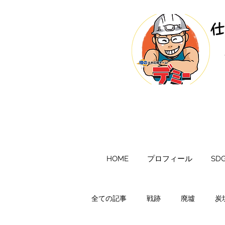
​
HOME
プロフィール
SDG
全ての記事
戦跡
廃墟
炭