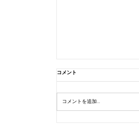
コメント
コメントを追加…
【募集！】九州高校生SDGs
サミットin長崎
HOME
S
プロフィール