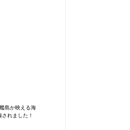
艦島か映える海
録されました！