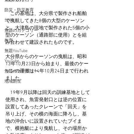
無題のカテゴリー
防災・防災教育
　この基地は、大分県で製作され船舶
SDGs
で曳航してきた8個の大型のケーソン
と、大津島の現地で製作された5個の小
無題のカテゴリー
型のケーソン（通路部に使用）とを組
教育
み合わせて建設されたものです。
無題YouTube
大分県からのケーソンの曳航は、昭和
YouTube
13年10月23日から始まり、最後のケー
ソンの運搬は14年10月24日まで行われ
無題のカテゴリー
ました。
地域創生
　19年9月以降は回天の訓練基地として
使用され、魚雷発射口とは逆の位置に
設置してあったクレーンで「回天」を
吊り上げ、その横の海面に降ろし、基
地の沖合いに設置されていたブイま
で、横抱艇により曳航し、その場所か