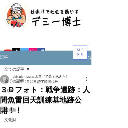
​仕掛けで社会を動かす
​デミー博士
ME
NU
記事
全ての記事
akirademizu 出水享（でみずあきら）
全ての記事
2017年10月20日
読了時間: 2分
３Ｄフォト：戦争遺跡：人
戦跡
間魚雷回天訓練基地跡公
廃墟
開！！
炭坑跡
文化財