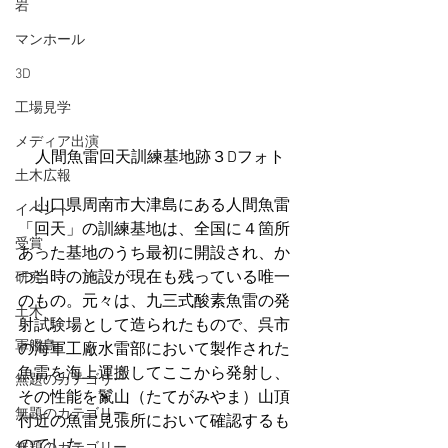
岩
マンホール
3D
工場見学
メディア出演
人間魚雷回天訓練基地跡３Dフォト
土木広報
　山口県周南市大津島にある人間魚雷
イベント
「回天」の訓練基地は、全国に４箇所
受賞
あった基地のうち最初に開設され、か
つ当時の施設が現在も残っている唯一
研究
のもの。元々は、九三式酸素魚雷の発
土木
射試験場として造られたもので、呉市
軍艦島
の海軍工廠水雷部において製作された
魚雷を海上運搬してここから発射し、
無題のカテゴリー
その性能を鬣山（たてがみやま）山頂
無題のカテゴリー
付近の魚雷見張所において確認するも
のでした。