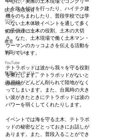
無題のカテゴリー
中心に、実際の土木現場でコンクリー
トを吹き付けを行ったり、ハイテク建
防災・防災教育
機をのちまわしたり、普段学校では学
SDGs
べない土木体験イベントを通して多く
の子供達に土木の役割、土木の大切
無題のカテゴリー
さ、なた、土木現場で働く土木マン・
教育
ウーマンのカッコよさを伝える活動を
無題YouTube
行っています。
YouTube
テトラポッドは波から我々を守る役割
無題のカテゴリー
を果たします。テトラポッドがないと
海岸線がどんどん削られて陸地がなく
地域創生
ってしまいます。また、台風時の大き
い波がきたときにテトラポッドは波の
パワーを弱くしてくれたりします。
イベントでは海を守る土木、テトラポ
ッドの秘密などとっておきにお話しが
あります。また、普段入ることができ