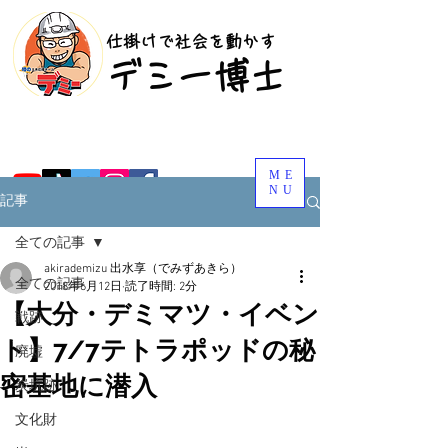
​仕掛けで社会を動かす
​デミー博士
ME
NU
記事
全ての記事
akirademizu 出水享（でみずあきら）
全ての記事
2018年6月12日
読了時間: 2分
【大分・デミマツ・イベン
戦跡
ト】7/7テトラポッドの秘
廃墟
密基地に潜入
炭坑跡
文化財