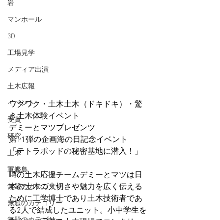
岩
マンホール
3D
工場見学
メディア出演
土木広報
イベント
ワクワク・土木土木（ドキドキ）・驚
き土木体験イベント
受賞
デミーとマツプレゼンツ
研究
第11弾の企画海の日記念イベント
「テトラポッドの秘密基地に潜入！」
土木
軍艦島
噂の土木応援チームデミーとマツは日
本の土木の大切さや魅力を広く伝える
無題のカテゴリー
ために工学博士であり土木技術者であ
無題のカテゴリー
る2人で結成したユニット。小中学生を