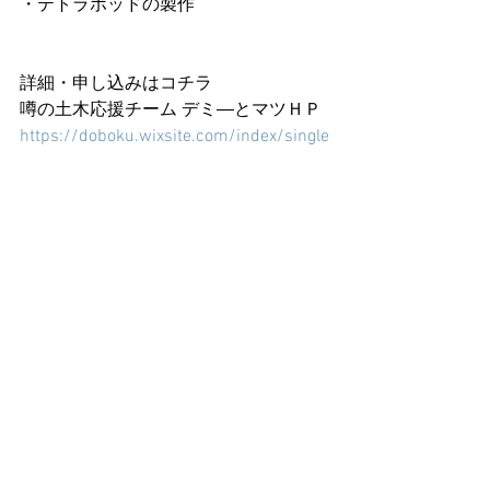
・テトラポッドの製作
詳細・申し込みはコチラ
噂の土木応援チーム デミ―とマツＨＰ
https://doboku.wixsite.com/index/single
-post/evetns11
イベント
工場見学
工場見学
土木広報
イベント
すべて表示
最新記事