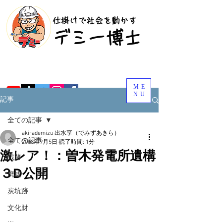
​仕掛けで社会を動かす
​デミー博士
ME
NU
記事
全ての記事
akirademizu 出水享（でみずあきら）
全ての記事
2018年9月5日
読了時間: 1分
激レア！：曽木発電所遺構
戦跡
３D公開
廃墟
炭坑跡
文化財