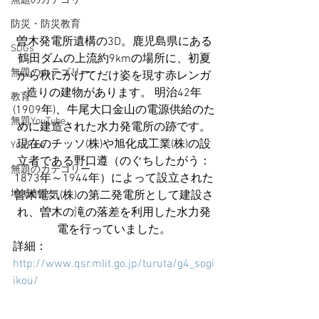
無題のカテゴリー
防災・防災教育
曽木発電所遺構の3D。鹿児島県にある
SDGs
鶴田ダムの上流約9kmの場所に、初夏
無題のカテゴリー
から秋にかけてだけ姿を現す赤レンガ
造りの建物があります。 明治42年
教育
(1909年)、牛尾大口金山の電源供給のた
無題YouTube
めに建造された水力発電所の跡です。
現在のチッソ(株)や旭化成工業(株)の設
YouTube
立者である野口遵（のぐちしたがう：
無題のカテゴリー
1873年～1944年）によって設立された
地域創生
曽木電気(株)の第二発電所として建設さ
れ、曽木の滝の落差を利用した水力発
電を行っていました。
詳細：
http://www.qsr.mlit.go.jp/turuta/g4_sogi
ikou/